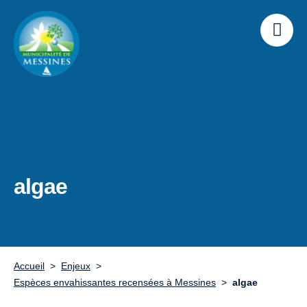
algae
Accueil
Enjeux
Espèces envahissantes recensées à Messines
algae